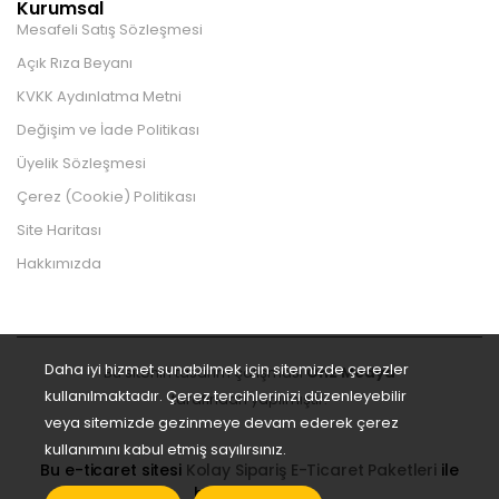
Kurumsal
Mesafeli Satış Sözleşmesi
Açık Rıza Beyanı
KVKK Aydınlatma Metni
Değişim ve İade Politikası
Üyelik Sözleşmesi
Çerez (Cookie) Politikası
Site Haritası
Hakkımızda
Daha iyi hizmet sunabilmek için sitemizde çerezler
Bu sitenin tasarım çalışması
On2 Medya
kullanılmaktadır. Çerez tercihlerinizi düzenleyebilir
tarafından yapılmıştır.
veya sitemizde gezinmeye devam ederek çerez
kullanımını kabul etmiş sayılırsınız.
Bu e-ticaret sitesi
Kolay Sipariş E-Ticaret Paketleri
ile
hazırlanmıştır.