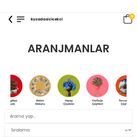
0
kusadasicicekci
ARANJMANLAR