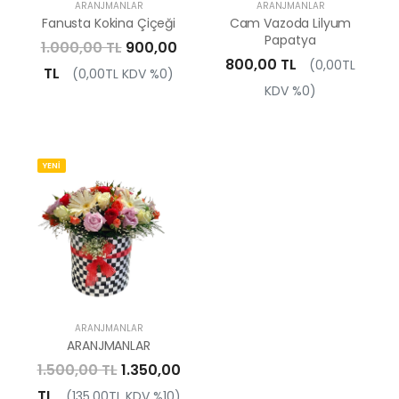
ARANJMANLAR
ARANJMANLAR
Fanusta Kokina Çiçeği
Cam Vazoda Lilyum
Papatya
1.000,00 TL
900,00
800,00 TL
(0,00TL
TL
(0,00TL KDV %0)
KDV %0)
YENİ
ARANJMANLAR
ARANJMANLAR
1.500,00 TL
1.350,00
TL
(135,00TL KDV %10)