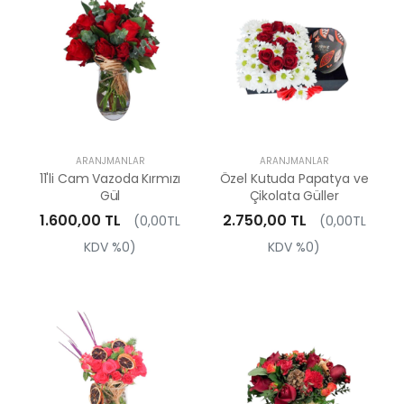
ARANJMANLAR
ARANJMANLAR
11'li Cam Vazoda Kırmızı
Özel Kutuda Papatya ve
Gül
Çikolata Güller
1.600,00 TL
2.750,00 TL
(0,00TL
(0,00TL
KDV %0)
KDV %0)