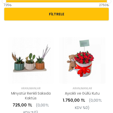
725₺
2750₺
FILTRELE
ARANJMANLAR
ARANJMANLAR
Minyatür Renkli Saksıda
Ayıcıklı ve Güllü Kutu
Kaktüs
1.750,00 TL
(0,00TL
725,00 TL
(0,00TL
KDV %0)
KDV %0)