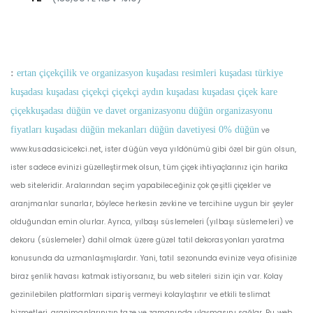
:
ertan çiçekçilik ve organizasyon kuşadası resimleri kuşadası türkiye
kuşadası kuşadası çiçekçi çiçekçi aydın kuşadası kuşadası çiçek kare
çiçekkuşadası düğün ve davet organizasyonu düğün organizasyonu
fiyatları kuşadası düğün mekanları düğün davetiyesi 0% düğün
ve
www.kusadasicicekci.net, ister düğün veya yıldönümü gibi özel bir gün olsun,
ister sadece evinizi güzelleştirmek olsun, tüm çiçek ihtiyaçlarınız için harika
web siteleridir. Aralarından seçim yapabileceğiniz çok çeşitli çiçekler ve
aranjmanlar sunarlar, böylece herkesin zevkine ve tercihine uygun bir şeyler
olduğundan emin olurlar. Ayrıca, yılbaşı süslemeleri (yılbaşı süslemeleri) ve
dekoru (süslemeler) dahil olmak üzere güzel tatil dekorasyonları yaratma
konusunda da uzmanlaşmışlardır. Yani, tatil sezonunda evinize veya ofisinize
biraz şenlik havası katmak istiyorsanız, bu web siteleri sizin için var. Kolay
gezinilebilen platformları sipariş vermeyi kolaylaştırır ve etkili teslimat
hizmetleri, aranjmanlarınızın taze ve zamanında ulaşmasını sağlar. Bu web