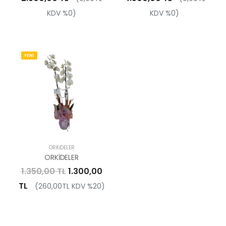
KDV %0)
KDV %0)
YENİ
ORKIDELER
ORKİDELER
1.350,00 TL
1.300,00
TL
(260,00TL KDV %20)