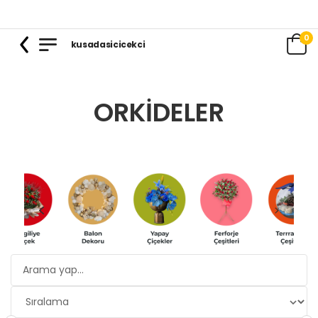
0
kusadasicicekci
ORKIDELER