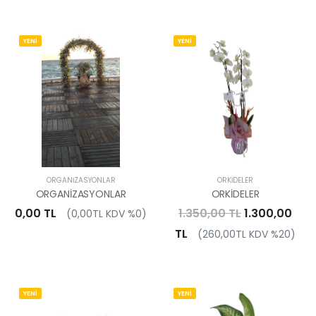
YENİ
YENİ
ORGANIZASYONLAR
ORKIDELER
ORGANİZASYONLAR
ORKİDELER
0,00 TL
1.350,00 TL
1.300,00
(0,00TL KDV %0)
TL
(260,00TL KDV %20)
YENİ
YENİ