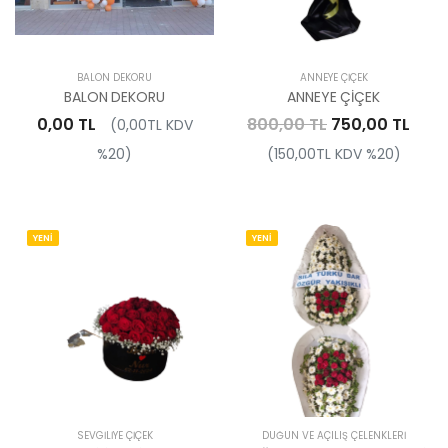
BALON DEKORU
ANNEYE ÇIÇEK
BALON DEKORU
ANNEYE ÇİÇEK
0,00 TL
800,00 TL
750,00 TL
(0,00TL KDV
%20)
(150,00TL KDV %20)
YENİ
YENİ
SEVGILIYE ÇIÇEK
DÜĞÜN VE AÇILIŞ ÇELENKLERI