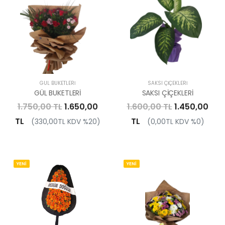
GÜL BUKETLERI
SAKSI ÇIÇEKLERI
GÜL BUKETLERİ
SAKSI ÇİÇEKLERİ
1.750,00 TL
1.650,00
1.600,00 TL
1.450,00
TL
TL
(330,00TL KDV %20)
(0,00TL KDV %0)
YENİ
YENİ