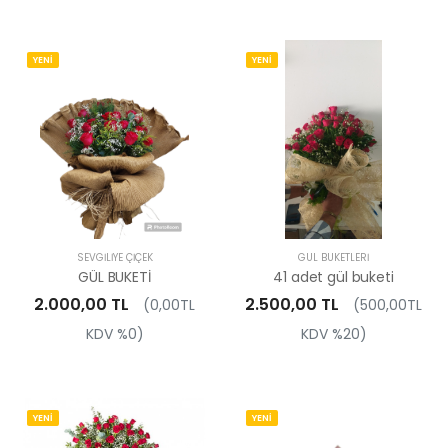
YENİ
YENİ
SEVGILIYE ÇIÇEK
GÜL BUKETLERI
GÜL BUKETİ
41 adet gül buketi
2.000,00 TL
2.500,00 TL
(0,00TL
(500,00TL
KDV %0)
KDV %20)
YENİ
YENİ