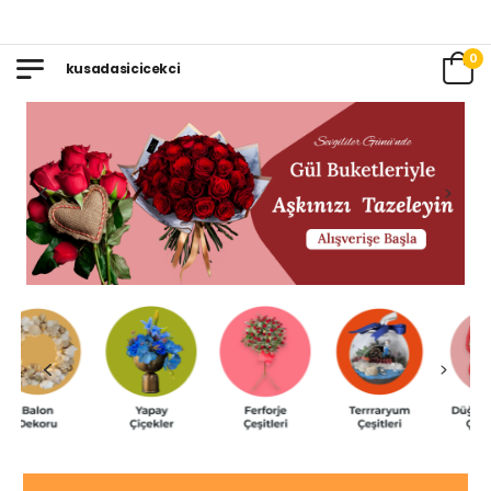
0
kusadasicicekci