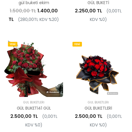
gül buketi ekim
GÜL BUKETİ
1.500,00 TL
1.400,00
2.250,00 TL
(0,00TL
TL
(280,00TL KDV %20)
KDV %0)
YENİ
YENİ
GÜL BUKETLERI
GÜL BUKETLERI
GÜL BUKETİ41 GÜL
GÜL BUKETLERİ
2.500,00 TL
2.500,00 TL
(0,00TL
(0,00TL
KDV %0)
KDV %0)