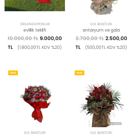
ORGANIZASYONLAR
GÜL BUKETLERI
evlilik teklifi
antaryum ve gala
10.000,00 TL
9.000,00
2.700,00 TL
2.500,00
TL
TL
(1.800,00TL KDV %20)
(500,00TL KDV %20)
YENİ
YENİ
GÜL BUKETLERI
GÜL BUKETLERI