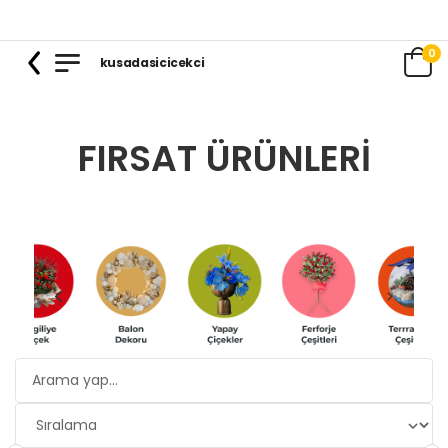
0
kusadasicicekci
FIRSAT ÜRÜNLERI