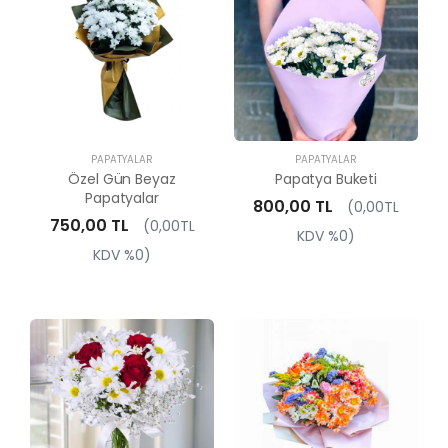
PAPATYALAR
PAPATYALAR
Özel Gün Beyaz
Papatya Buketi
Papatyalar
800,00 TL
(0,00TL
750,00 TL
(0,00TL
KDV %0)
KDV %0)