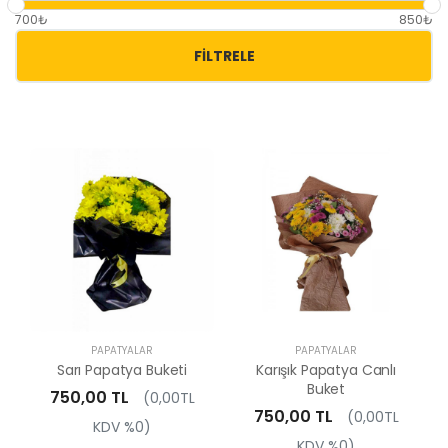
700₺
850₺
FILTRELE
PAPATYALAR
PAPATYALAR
Sarı Papatya Buketi
Karışık Papatya Canlı
Buket
750,00 TL
(0,00TL
750,00 TL
(0,00TL
KDV %0)
KDV %0)