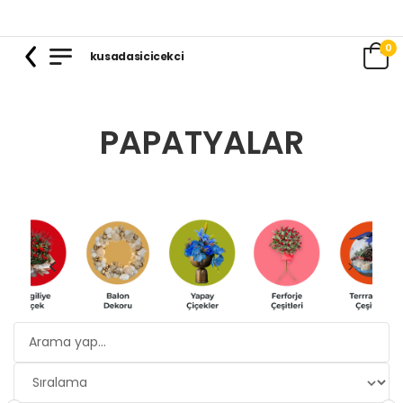
0
kusadasicicekci
PAPATYALAR