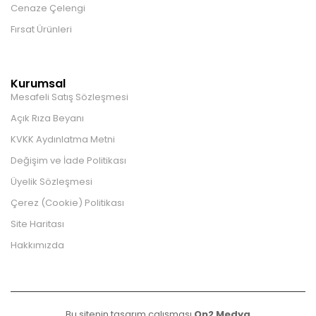
Cenaze Çelengi
Fırsat Ürünleri
Kurumsal
Mesafeli Satış Sözleşmesi
Açık Rıza Beyanı
KVKK Aydınlatma Metni
Değişim ve İade Politikası
Üyelik Sözleşmesi
Çerez (Cookie) Politikası
Site Haritası
Hakkımızda
Bu sitenin tasarım çalışması
On2 Medya