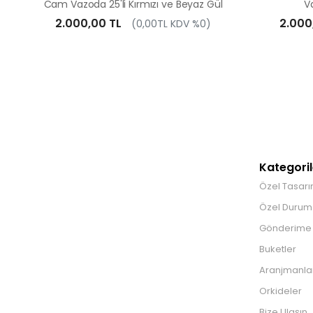
Cam Vazoda 25'li Kırmızı ve Beyaz Gül
Va
2.000,00 TL
2.000
(0,00TL KDV %0)
Kategoril
Özel Tasarı
Özel Durum 
Gönderime
Buketler
Aranjmanla
Orkideler
Bize Ulaşın