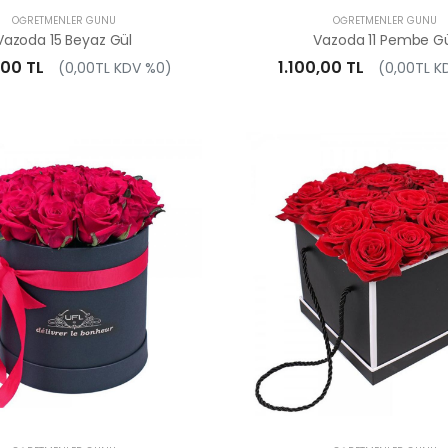
ÖĞRETMENLER GÜNÜ
ÖĞRETMENLER GÜNÜ
Vazoda 15 Beyaz Gül
Vazoda 11 Pembe G
,00 TL
1.100,00 TL
(0,00TL KDV %0)
(0,00TL K