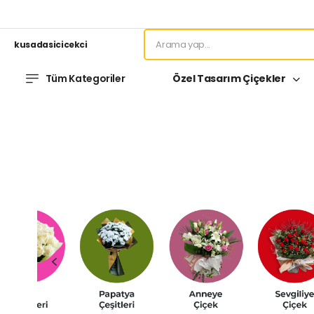
kusadasicicekci
Tüm Kategoriler
Özel Tasarım Çiçekler