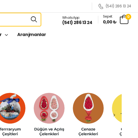
(541) 286 13 24
Sepet:
0
WhatsApp:
0,00 ₺
(541) 286 13 24
er
Aranjmanlar