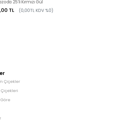
zoda 25'li Kırmızı Gül
,00 TL
(0,00TL KDV %0)
er
m Çiçekler
Çiçekleri
 Göre
r