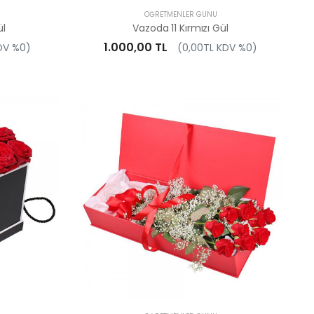
ÖĞRETMENLER GÜNÜ
ül
Vazoda 11 Kırmızı Gül
1.000,00 TL
DV %0)
(0,00TL KDV %0)