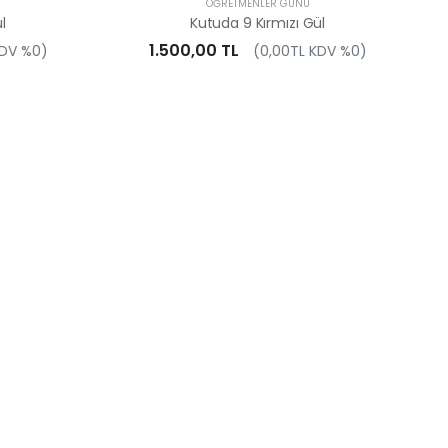
ÖĞRETMENLER GÜNÜ
l
Kutuda 9 Kırmızı Gül
1.500,00 TL
KDV %0)
(0,00TL KDV %0)