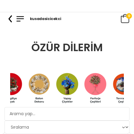
0
kusadasicicekci
ÖZÜR DILERIM