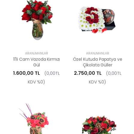
ARANJMANLAR
ARANJMANLAR
11'li Cam Vazoda Kırmızı
Özel Kutuda Papatya ve
Gül
Çikolata Güller
1.600,00 TL
2.750,00 TL
(0,00TL
(0,00TL
KDV %0)
KDV %0)