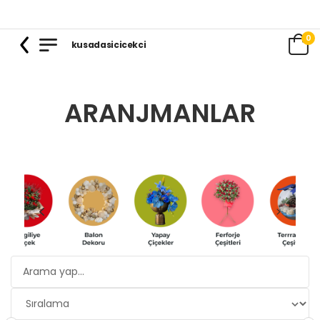
0
kusadasicicekci
ARANJMANLAR