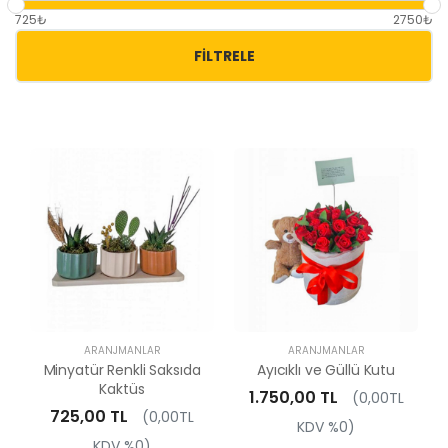
725₺
2750₺
FILTRELE
ARANJMANLAR
ARANJMANLAR
Minyatür Renkli Saksıda
Ayıcıklı ve Güllü Kutu
Kaktüs
1.750,00 TL
(0,00TL
725,00 TL
(0,00TL
KDV %0)
KDV %0)