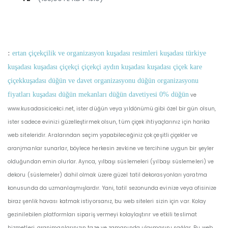
:
ertan çiçekçilik ve organizasyon kuşadası resimleri kuşadası türkiye
kuşadası kuşadası çiçekçi çiçekçi aydın kuşadası kuşadası çiçek kare
çiçekkuşadası düğün ve davet organizasyonu düğün organizasyonu
fiyatları kuşadası düğün mekanları düğün davetiyesi 0% düğün
ve
www.kusadasicicekci.net, ister düğün veya yıldönümü gibi özel bir gün olsun,
ister sadece evinizi güzelleştirmek olsun, tüm çiçek ihtiyaçlarınız için harika
web siteleridir. Aralarından seçim yapabileceğiniz çok çeşitli çiçekler ve
aranjmanlar sunarlar, böylece herkesin zevkine ve tercihine uygun bir şeyler
olduğundan emin olurlar. Ayrıca, yılbaşı süslemeleri (yılbaşı süslemeleri) ve
dekoru (süslemeler) dahil olmak üzere güzel tatil dekorasyonları yaratma
konusunda da uzmanlaşmışlardır. Yani, tatil sezonunda evinize veya ofisinize
biraz şenlik havası katmak istiyorsanız, bu web siteleri sizin için var. Kolay
gezinilebilen platformları sipariş vermeyi kolaylaştırır ve etkili teslimat
hizmetleri, aranjmanlarınızın taze ve zamanında ulaşmasını sağlar. Bu web