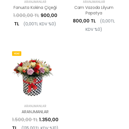
ARANJMANLAR
ARANJMANLAR
Fanusta Kokina Çiçeği
Cam Vazoda Lilyum
Papatya
1.000,00 TL
900,00
800,00 TL
(0,00TL
TL
(0,00TL KDV %0)
KDV %0)
YENİ
ARANJMANLAR
ARANJMANLAR
1.500,00 TL
1.350,00
TL
(135,00TL KDV %10)