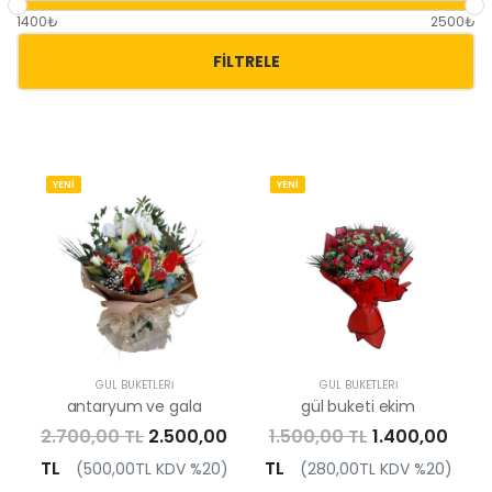
1400₺
2500₺
FILTRELE
YENİ
YENİ
GÜL BUKETLERI
GÜL BUKETLERI
antaryum ve gala
gül buketi ekim
2.700,00 TL
2.500,00
1.500,00 TL
1.400,00
TL
TL
(500,00TL KDV %20)
(280,00TL KDV %20)