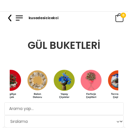
0
kusadasicicekci
GÜL BUKETLERI