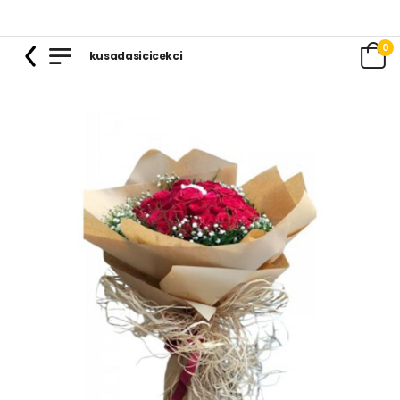
0
kusadasicicekci