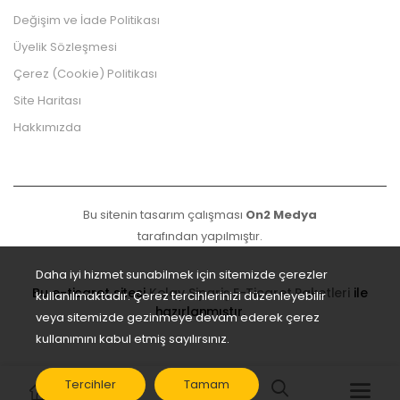
Değişim ve İade Politikası
Üyelik Sözleşmesi
Çerez (Cookie) Politikası
Site Haritası
Hakkımızda
Bu sitenin tasarım çalışması
On2 Medya
tarafından yapılmıştır.
Daha iyi hizmet sunabilmek için sitemizde çerezler
Bu e-ticaret sitesi
Kolay Sipariş E-Ticaret Paketleri
ile
kullanılmaktadır. Çerez tercihlerinizi düzenleyebilir
hazırlanmıştır.
veya sitemizde gezinmeye devam ederek çerez
kullanımını kabul etmiş sayılırsınız.
Tercihler
Tamam