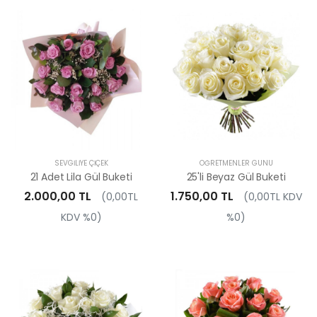
SEVGILIYE ÇIÇEK
ÖĞRETMENLER GÜNÜ
21 Adet Lila Gül Buketi
25'li Beyaz Gül Buketi
2.000,00 TL
1.750,00 TL
(0,00TL
(0,00TL KDV
KDV %0)
%0)