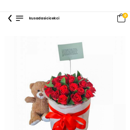
0
kusadasicicekci