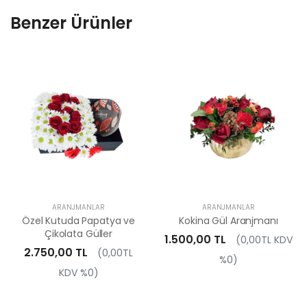
Benzer Ürünler
ARANJMANLAR
ARANJMANLAR
Özel Kutuda Papatya ve
Kokina Gül Aranjmanı
Çikolata Güller
1.500,00 TL
(0,00TL KDV
2.750,00 TL
(0,00TL
%0)
KDV %0)