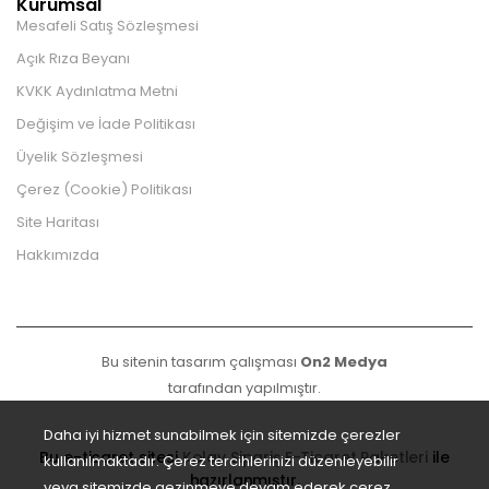
Kurumsal
Mesafeli Satış Sözleşmesi
Açık Rıza Beyanı
KVKK Aydınlatma Metni
Değişim ve İade Politikası
Üyelik Sözleşmesi
Çerez (Cookie) Politikası
Site Haritası
Hakkımızda
Bu sitenin tasarım çalışması
On2 Medya
tarafından yapılmıştır.
Daha iyi hizmet sunabilmek için sitemizde çerezler
Bu e-ticaret sitesi
Kolay Sipariş E-Ticaret Paketleri
ile
kullanılmaktadır. Çerez tercihlerinizi düzenleyebilir
hazırlanmıştır.
veya sitemizde gezinmeye devam ederek çerez