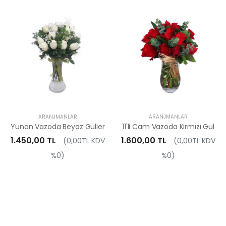
ARANJMANLAR
ARANJMANLAR
Yunan Vazoda Beyaz Güller
11'li Cam Vazoda Kırmızı Gül
1.450,00 TL
1.600,00 TL
(0,00TL KDV
(0,00TL KDV
%0)
%0)