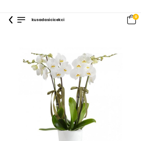
0
kusadasicicekci