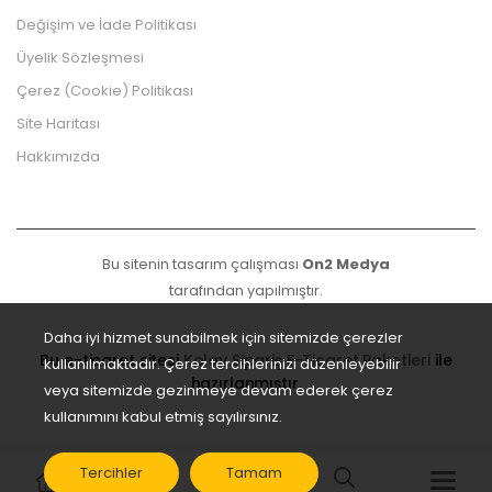
Değişim ve İade Politikası
Üyelik Sözleşmesi
Çerez (Cookie) Politikası
Site Haritası
Hakkımızda
Bu sitenin tasarım çalışması
On2 Medya
tarafından yapılmıştır.
Daha iyi hizmet sunabilmek için sitemizde çerezler
Bu e-ticaret sitesi
Kolay Sipariş E-Ticaret Paketleri
ile
kullanılmaktadır. Çerez tercihlerinizi düzenleyebilir
hazırlanmıştır.
veya sitemizde gezinmeye devam ederek çerez
kullanımını kabul etmiş sayılırsınız.
Tercihler
Tamam