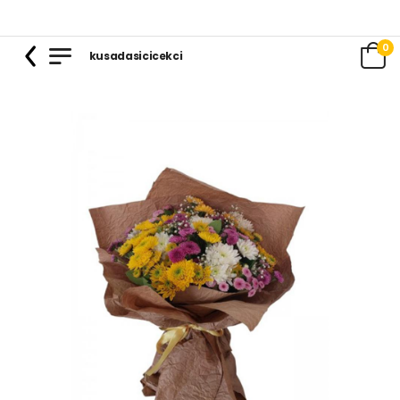
0
kusadasicicekci