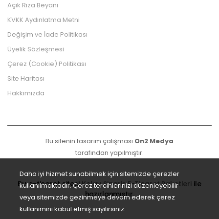
Açık Rıza Beyanı
KVKK Aydınlatma Metni
Değişim ve İade Politikası
Üyelik Sözleşmesi
Çerez (Cookie) Politikası
Site Haritası
Hakkımızda
Bu sitenin tasarım çalışması
On2 Medya
tarafından yapılmıştır.
Daha iyi hizmet sunabilmek için sitemizde çerezler
Bu e-ticaret sitesi
Kolay Sipariş E-Ticaret Paketleri
ile
kullanılmaktadır. Çerez tercihlerinizi düzenleyebilir
hazırlanmıştır.
veya sitemizde gezinmeye devam ederek çerez
kullanımını kabul etmiş sayılırsınız.