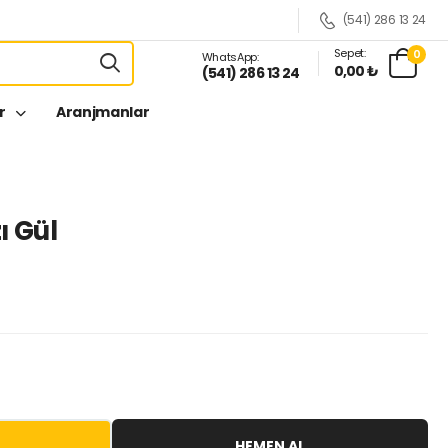
(541) 286 13 24
Sepet:
0
WhatsApp:
0,00 ₺
(541) 286 13 24
er
Aranjmanlar
ı Gül
HEMEN AL