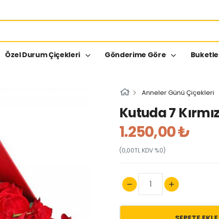
Özel Durum Çiçekleri
Gönderime Göre
Buketl
Anneler Günü Çiçekleri
Kutuda 7 Kırmız
1.250,00 ₺
(0,00TL KDV %0)
SEPETE EKLE