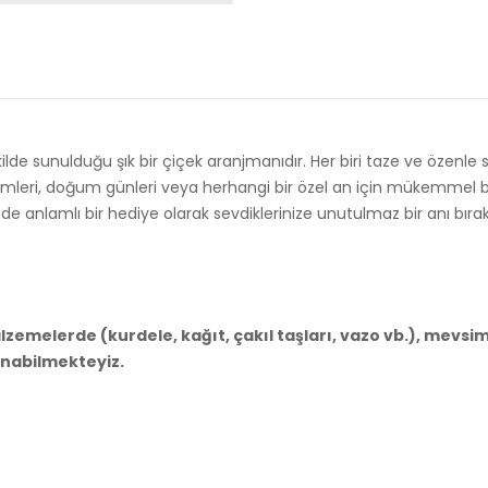
kilde sunulduğu şık bir çiçek aranjmanıdır. Her biri taze ve özenle s
ümleri, doğum günleri veya herhangi bir özel an için mükemmel bir
nlamlı bir hediye olarak sevdiklerinize unutulmaz bir anı bırakır. Za
emelerde (kurdele, kağıt, çakıl taşları, vazo vb.), mevsim
anabilmekteyiz.