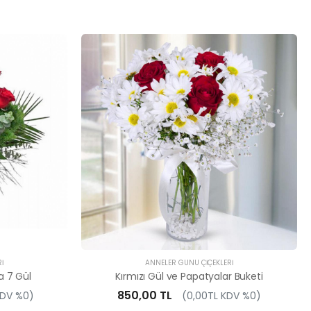
I
ANNELER GÜNÜ ÇIÇEKLERI
a 7 Gül
Kırmızı Gül ve Papatyalar Buketi
850,00 TL
KDV %0)
(0,00TL KDV %0)