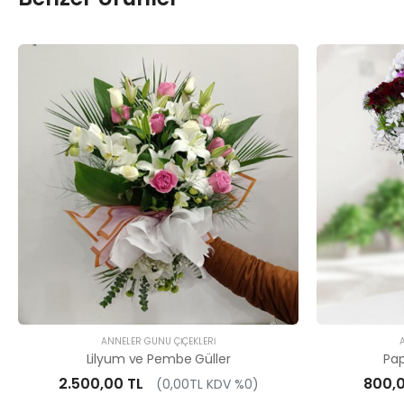
ANNELER GÜNÜ ÇIÇEKLERI
Lilyum ve Pembe Güller
Pa
2.500,00 TL
800,0
(0,00TL KDV %0)