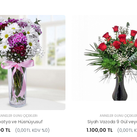
ANNELER GÜNÜ ÇIÇEKLERI
ANNELER GÜNÜ ÇIÇEKLER
patya ve Hüsnüyusuf
Siyah Vazoda 9 Gül vey
0 TL
1.100,00 TL
(0,00TL KDV %0)
(0,00TL 