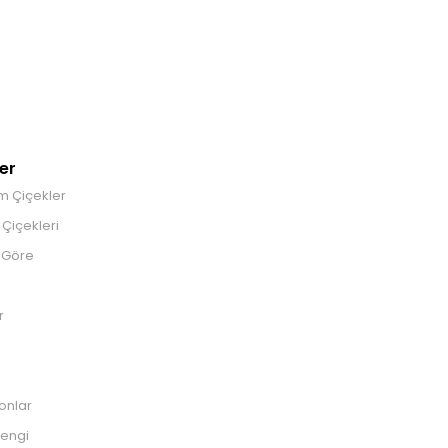
er
m Çiçekler
Çiçekleri
 Göre
r
onlar
engi