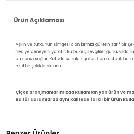
Ürün Açıklaması
Aşkın ve tutkunun simgesi olan kırmızı güllerin zarif bir şe
hediye deneyimi yaratır. Bu buket, sevgililer günü, yıldön
etmenizi sağlar. Kutuda sunulan güller, hem estetik hem de a
özel bir şekilde aktarın.
Çiçek aranjmanlarımızda kullanılan yan ürün ve malz
Bu tür durumlarda aynı kalitede farklı bir ürün kull
Benzer Ürünler