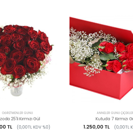
ÖĞRETMENLER GÜNÜ
ANNELER GÜNÜ ÇIÇEKLER
zoda 25'li Kırmızı Gül
Kutuda 7 Kırmızı G
00 TL
1.250,00 TL
(0,00TL KDV %0)
(0,00TL 