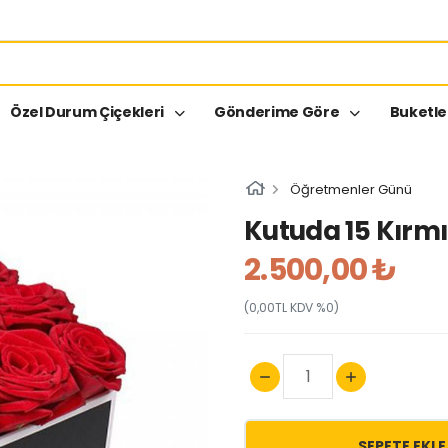
Özel Durum Çiçekleri
Gönderime Göre
Buketl
Öğretmenler Günü
Kutuda 15 Kırmı
2.500,00 ₺
(0,00TL KDV %0)
SEPETE EKLE