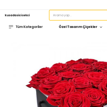
kusadasicicekci
Tüm Kategoriler
Özel Tasarım Çiçekler