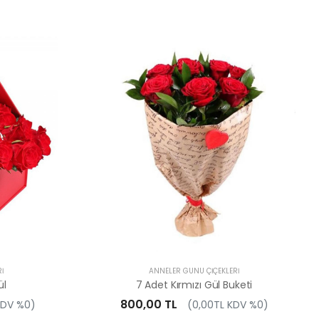
I
ANNELER GÜNÜ ÇIÇEKLERI
ül
7 Adet Kırmızı Gül Buketi
800,00 TL
KDV %0)
(0,00TL KDV %0)