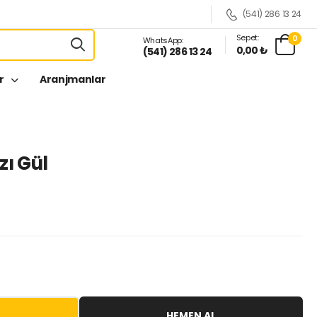
(541) 286 13 24
Sepet:
0
WhatsApp:
0,00 ₺
(541) 286 13 24
er
Aranjmanlar
zı Gül
HEMEN AL