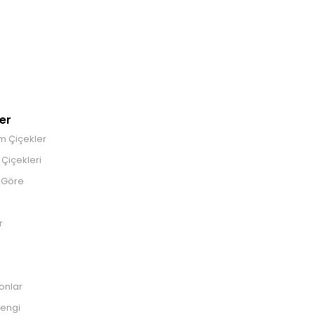
er
m Çiçekler
Çiçekleri
 Göre
r
onlar
engi