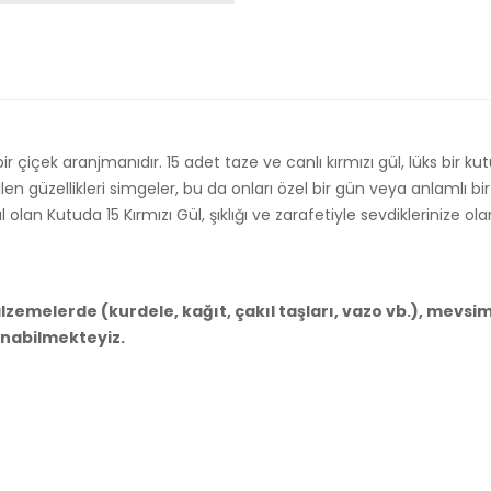
r çiçek aranjmanıdır. 15 adet taze ve canlı kırmızı gül, lüks bir 
len güzellikleri simgeler, bu da onları özel bir gün veya anlamlı b
lan Kutuda 15 Kırmızı Gül, şıklığı ve zarafetiyle sevdiklerinize ola
emelerde (kurdele, kağıt, çakıl taşları, vazo vb.), mevsim
anabilmekteyiz.