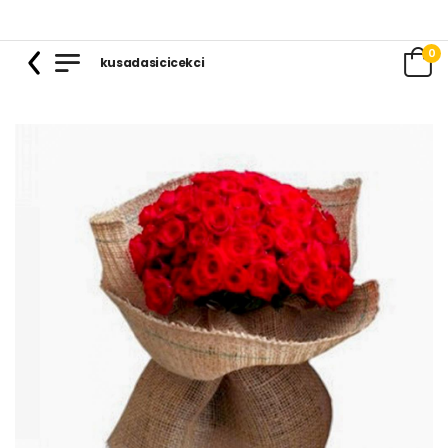
0
kusadasicicekci