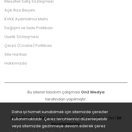
Mesafeli Satış Sözleşmesi
Açık Rıza Beyanı
KVKK Aydınlatma Metni
Değişim ve İade Politikası
Üyelik Sözleşmesi
Çerez (Cookie) Politikası
Site Haritası
Hakkımızda
Bu sitenin tasarım çalışması
On2 Medya
tarafından yapılmıştır.
Daha iyi hizmet sunabilmek için sitemizde çerezler
Bu e-ticaret sitesi
Kolay Sipariş E-Ticaret Paketleri
ile
kullanılmaktadır. Çerez tercihlerinizi düzenleyebilir
hazırlanmıştır.
veya sitemizde gezinmeye devam ederek çerez