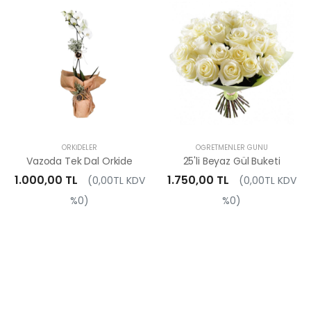
ORKIDELER
ÖĞRETMENLER GÜNÜ
Vazoda Tek Dal Orkide
25'li Beyaz Gül Buketi
1.000,00 TL
1.750,00 TL
(0,00TL KDV
(0,00TL KDV
%0)
%0)