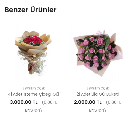
Benzer Ürünler
SEVGILIYE ÇIÇEK
SEVGILIYE ÇIÇEK
41 Adet İsteme Çiceği Gül
21 Adet Lila Gül Buketi
3.000,00 TL
2.000,00 TL
(0,00TL
(0,00TL
KDV %0)
KDV %0)