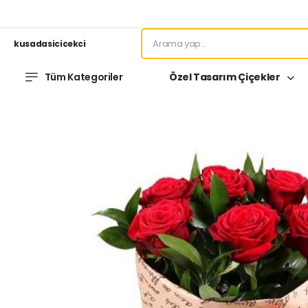
kusadasicicekci
Tüm Kategoriler
Özel Tasarım Çiçekler