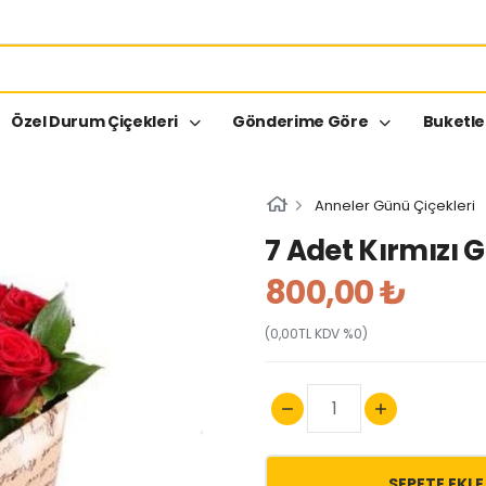
Özel Durum Çiçekleri
Gönderime Göre
Buketl
Anneler Günü Çiçekleri
7 Adet Kırmızı G
800,00 ₺
(0,00TL KDV %0)
SEPETE EKLE