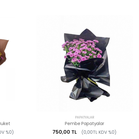
PAPATYALAR
Buket
Pembe Papatyalar
750,00 TL
DV %0)
(0,00TL KDV %0)