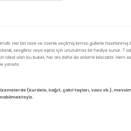
ir. Her biri taze ve özenle seçilmiş kırmızı güllerle hazırlanmış b
larak, sevgiliniz veya eşiniz için unutulmaz bir hediye sunar. 7 adet
in ideal olan bu buket, her anı daha da anlamlı kılacaktır. Hem e
e yansıtır.
emelerde (kurdele, kağıt, çakıl taşları, vazo vb.), mevsim
anabilmekteyiz.