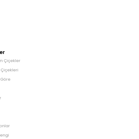
er
m Çiçekler
Çiçekleri
 Göre
r
onlar
engi