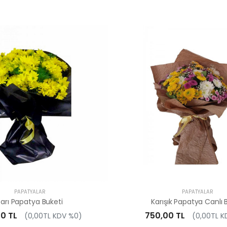
PAPATYALAR
PAPATYALAR
Sarı Papatya Buketi
Karışık Papatya Canlı 
0 TL
750,00 TL
(0,00TL KDV %0)
(0,00TL K