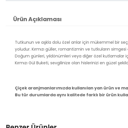
Ürün Açıklaması
Tutkunun ve aşkla dolu özel anlar için mükemmel bir seçimd
yoludur. Kırmızı güller, romantizmin ve tutkuların simgesi o
Doğum günleri, yıldönümleri veya diğer özel kutlamalar iç
Kırmızı Gül Buketi, sevgilinize olan hislerinizi en güzel şekild
Çiçek aranjmanlarımızda kullanılan yan ürün ve malz
Bu tür durumlarda aynı kalitede farklı bir ürün kull
Benzer Ürünler