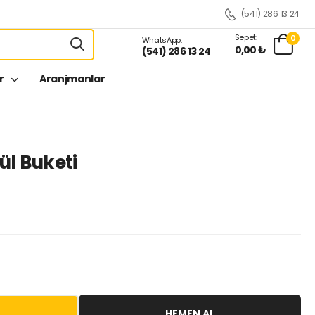
(541) 286 13 24
Sepet:
0
WhatsApp:
0,00 ₺
(541) 286 13 24
er
Aranjmanlar
ül Buketi
HEMEN AL